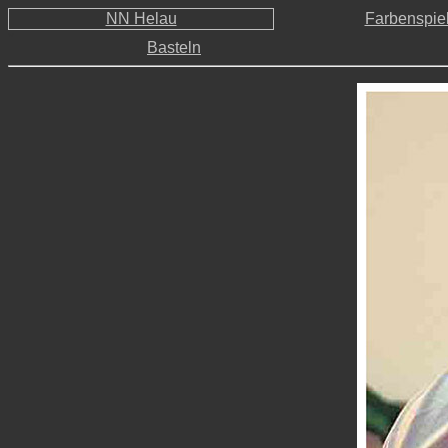
NN Helau
Farbenspie
w
Basteln