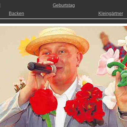
l
Geburtstag
w
Backen
Kleingärtner